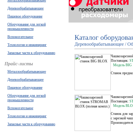
Металлообрабатывающее
Деревообрабатывающее
Пищевое оборудование
Оборудование для легкой
промышленности
Каталог оборудова
Вспомогательное
Деревообрабатывающее / Об
Технологии и инжиниринг
Запасные части к оборудованию
Чашкозарезно
Поставщик:
S
Прайс-листы
Модель BIG
Металлообрабатывающее
Станок предна
Деревообрабатывающее
Пищевое оборудование
Оборудование для легкой
Чашкозарезно
промышленности
Поставщик:
S
Модель BL
Вспомогательное
Станок для за
Технологии и инжиниринг
с зарезкой чаш
Производитель
Запасные части к оборудованию