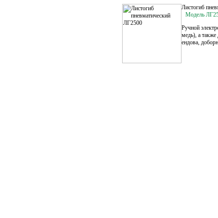
Листогиб пнев
Модель ЛГ2
Ручной электр
медь), а также
ендова, доборн