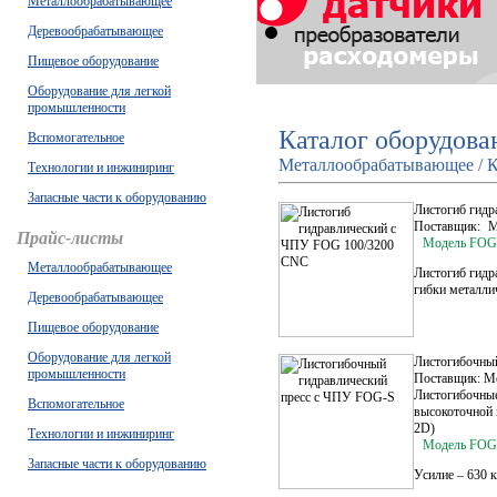
Металлообрабатывающее
Деревообрабатывающее
Пищевое оборудование
Оборудование для легкой
промышленности
Каталог оборудова
Вспомогательное
Металлообрабатывающее / К
Технологии и инжиниринг
Запасные части к оборудованию
Листогиб гид
Поставщик:
M
Прайс-листы
Модель FOG
Металлообрабатывающее
Листогиб гид
гибки металли
Деревообрабатывающее
Пищевое оборудование
Оборудование для легкой
Листогибочны
промышленности
Поставщик: M
Листогибочные
Вспомогательное
высокоточной 
2D)
Технологии и инжиниринг
Модель FOG-
Запасные части к оборудованию
Усилие – 630 