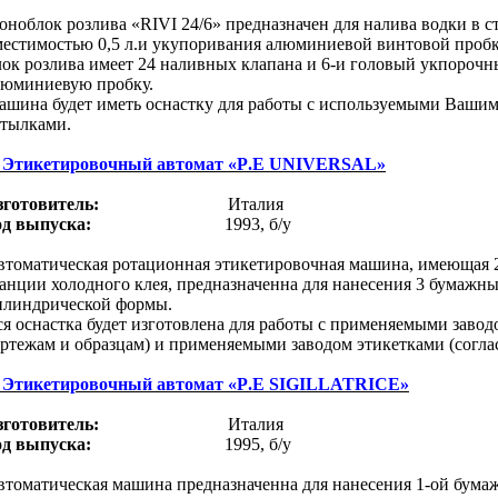
оноблок розлива «
RIVI
24/6
» предназначен для налива водки в 
местимостью 0,5 л.и укупоривания алюминиевой винтовой пробк
лок розлива имеет 24 наливных клапана и 6-и головый укпорочн
люминиевую пробку.
ашина будет иметь оснастку для работы с используемыми Ваши
утылками.
-
Этикетировочный автомат «
P
.
E
UNIVERSAL
»
зготовитель:
Италия
од выпуска:
1993, б/у
втоматическая ротационная этикетировочная машина, имеющая 2
анции холодного клея, предназначенна
для
нанесения 3 бумажны
илиндрической формы.
я оснастка будет изготовлена
для работы с применяемыми заводо
ртежам и образцам) и применяемыми заводом этикетками (соглас
-
Этикетировочный автомат «
P
.
E
SIGILLATRICE
»
зготовитель:
Италия
од выпуска:
1995, б/у
втоматическая машина предназначенна
для
нанесения
1-ой бума