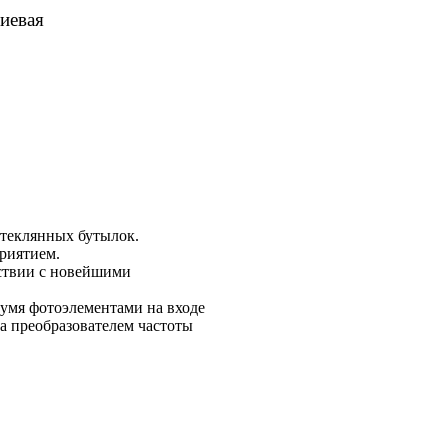
иевая
стеклянных бутылок.
риятием.
тствии с новейшими
вумя фотоэлементами на входе
а преобразователем частоты