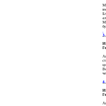
М
в
Б
а
М
б
3
И
Г
А
ст
ц
Вс
че
4
И
Г
А