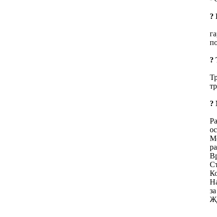
?
га
п
?
Т
тр
?
Ра
о
М
р
В
Ст
Ко
Н
за
Ж