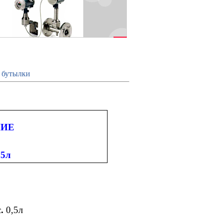
е бутылки
НИЕ
,5л
с
.
0,5л