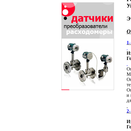
У
Э
О
1
И
Г
О
М
О
те
О
и
дл
2
И
Г