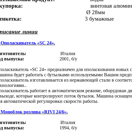
купорка:
винтовая
алюмин
Ø 28мм
тикетка:
3
бумажные
писание линии
- Ополаскиватель «
SC
24».
зготовитель:
Италия
од выпуска:
2001, б/у
поласкиватель «
SC
24» предназначен для ополаскивания новых 
ашина будет работать с бутылками используемыми Вашим предп
поласкиватель изготавливается из нержавеющей стали в соотве
хнологиями..
поласкиватель работает в автоматическом режиме, оборудован д
 выходе, которые контролируют поток бутылок. Машина оснащен
я автоматической регулировки скорости работы.
- Моноблок
розлива «
RIVI 24/6
».
зготовитель:
Италия
од выпуска:
1994, б/у