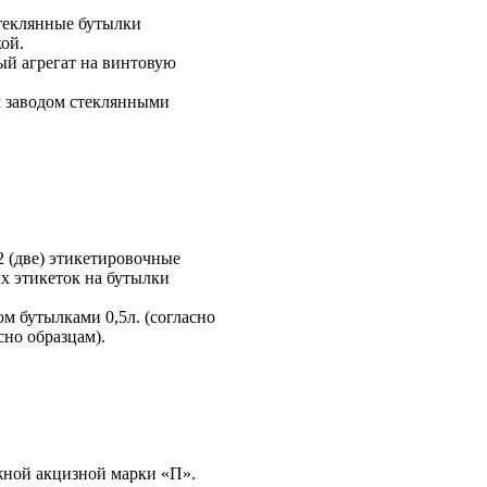
стеклянные бутылки
ой.
ый агрегат на винтовую
м заводом стеклянными
 (две) этикетировочные
х этикеток на бутылки
м бутылками 0,5л. (согласно
но образцам).
жной акцизной марки «П».