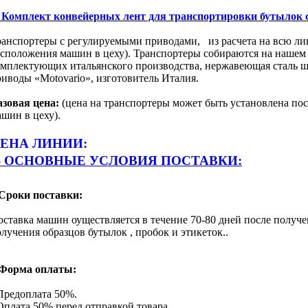
-
Комплект конвейерных лент для транспортировки бутылок 
ранспортеры с регулируемыми приводами,
из расчета на всю л
асположения машин в цеху). Транспортеры собираются на нашем
омплектующих итальянского производства, нержавеющая сталь ш
риводы «
Motovario
», изготовитель Италия.
азовая
цена:
(цена на транспортеры может быть установлена по
шин в цеху).
ЕНА ЛИНИИ:
- ОСНОВНЫЕ УСЛОВИЯ ПОСТАВКИ:
 Сроки поставки:
оставка машин оуществляется в течение 70-80 дней после получ
лучения образцов бутылок , пробок и этикеток.
.
 Форма оплаты:
Предоплата 50%.
Оплата 50% перед отправкой товара