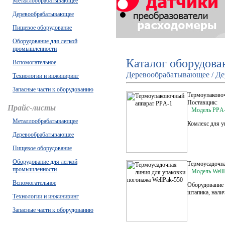
Металлообрабатывающее
Деревообрабатывающее
Пищевое оборудование
Оборудование для легкой
промышленности
Каталог оборудова
Вспомогательное
Деревообрабатывающее / Де
Технологии и инжиниринг
Запасные части к оборудованию
Термоупаково
Поставщик:
Прайс-листы
Модель PPА
Металлообрабатывающее
Комлекс для у
Деревообрабатывающее
Пищевое оборудование
Оборудование для легкой
Термоусадочна
промышленности
Модель Well
Вспомогательное
Оборудование 
штапика, нали
Технологии и инжиниринг
Запасные части к оборудованию