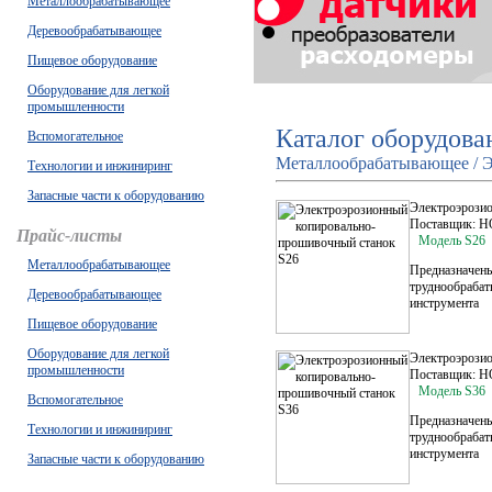
Металлообрабатывающее
Деревообрабатывающее
Пищевое оборудование
Оборудование для легкой
промышленности
Каталог оборудова
Вспомогательное
Металлообрабатывающее / Э
Технологии и инжиниринг
Запасные части к оборудованию
Электроэрози
Поставщик: H
Прайс-листы
Модель S26
Металлообрабатывающее
Предназначены
труднообрабат
Деревообрабатывающее
инструмента
Пищевое оборудование
Оборудование для легкой
Электроэрози
промышленности
Поставщик: H
Модель S36
Вспомогательное
Предназначены
Технологии и инжиниринг
труднообрабат
инструмента
Запасные части к оборудованию