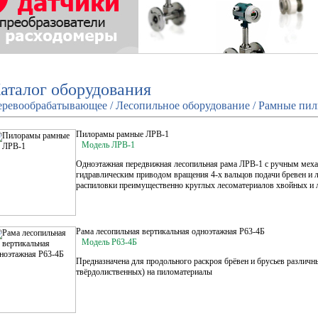
аталог оборудования
еревообрабатывающее / Лесопильное оборудование / Рамные пи
Пилорамы рамные ЛРВ-1
Модель ЛРВ-1
Одноэтажная передвижная лесопильная рама ЛРВ-1 с ручным мех
гидравлическим приводом вращения 4-х вальцов подачи бревен и л
распиловки преимущественно круглых лесоматериалов хвойных и л
Рама лесопильная вертикальная одноэтажная Р63-4Б
Модель Р63-4Б
Предназначена для продольного раскроя брёвен и брусьев различн
твёрдолиственных) на пиломатериалы