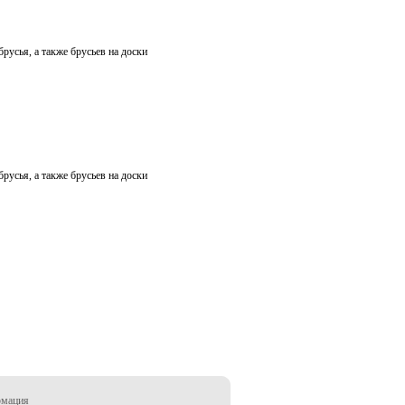
русья, а также брусьев на доски
русья, а также брусьев на доски
рмация